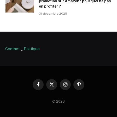
promotion sur Amazon : pourquoi ne pas
en profiter ?
31 décembre 2025
Contact
_
Politique
Facebook
X
Instagram
Pinterest
(Twitter)
© 2026