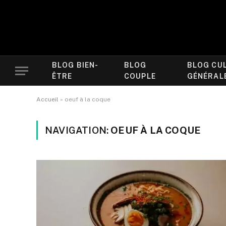
BLOG BIEN-
BLOG
BLOG CU
ÊTRE
COUPLE
GÉNÉRAL
Accueil
»
oeuf à la coque
NAVIGATION:
OEUF À LA COQUE