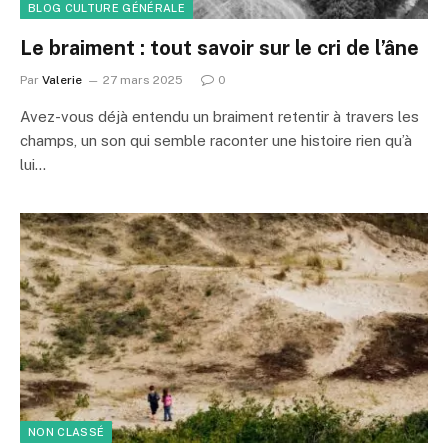
BLOG CULTURE GÉNÉRALE
Le braiment : tout savoir sur le cri de l’âne
Par
Valerie
27 mars 2025
0
Avez-vous déjà entendu un braiment retentir à travers les
champs, un son qui semble raconter une histoire rien qu’à
lui…
NON CLASSÉ