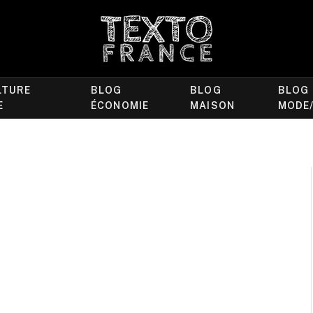
LTURE
BLOG
BLOG
BLOG
E
ÉCONOMIE
MAISON
MODE
T