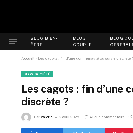
BLOG BIEN-
BLOG
BLOG CU
ÊTRE
COUPLE
GÉNÉRAL
Accueil
»
Les cagots : fin d’une communauté ou survie discrète 
BLOG SOCIÉTÉ
Les cagots : fin d’une
discrète ?
Par
Valerie
6 avril 2025
Aucun commentaire