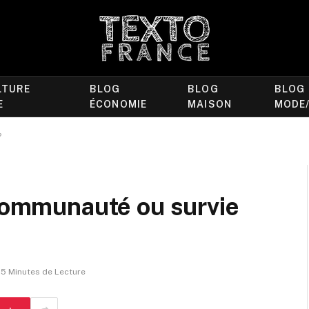
LTURE
BLOG
BLOG
BLOG
E
ÉCONOMIE
MAISON
MODE
?
 communauté ou survie
5 Minutes de Lecture