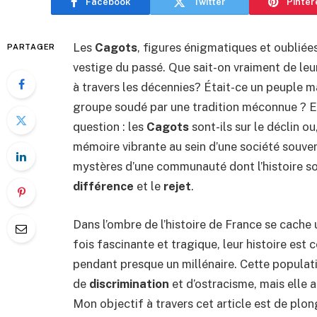
Facebook
Twitter
Pinter
Les
Cagots
, figures énigmatiques et oubliées
PARTAGER
vestige du passé. Que sait-on vraiment de leur
à travers les décennies? Était-ce un peuple m
groupe soudé par une tradition méconnue ? En
question : les
Cagots
sont-ils sur le déclin ou
mémoire vibrante au sein d’une société souven
mystères d’une communauté dont l’histoire so
différence
et le
rejet
.
Dans l’ombre de l’histoire de France se cac
fois fascinante et tragique, leur histoire est 
pendant presque un millénaire. Cette popula
de
discrimination
et d’ostracisme, mais elle a
Mon objectif à travers cet article est de pl