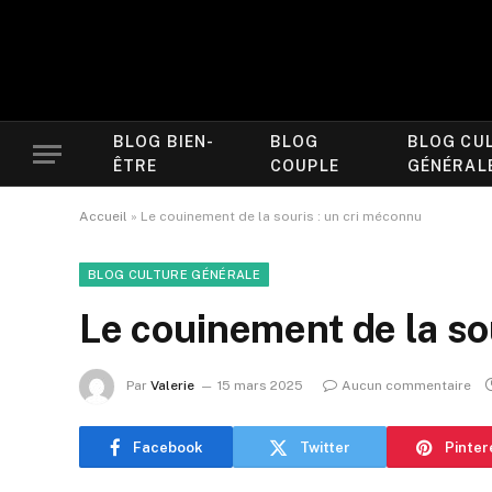
BLOG BIEN-
BLOG
BLOG CU
ÊTRE
COUPLE
GÉNÉRAL
Accueil
»
Le couinement de la souris : un cri méconnu
BLOG CULTURE GÉNÉRALE
Le couinement de la so
Par
Valerie
15 mars 2025
Aucun commentaire
Facebook
Twitter
Pinter