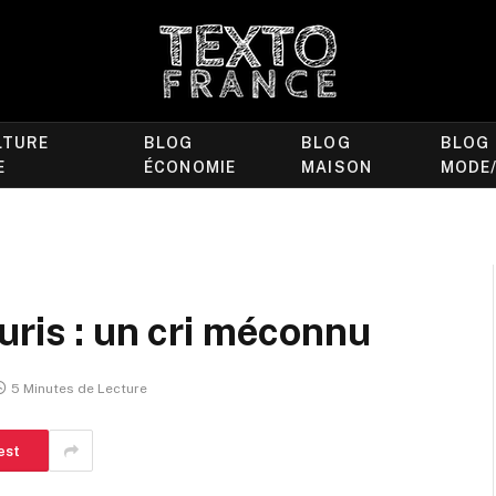
LTURE
BLOG
BLOG
BLOG
E
ÉCONOMIE
MAISON
MODE
uris : un cri méconnu
5 Minutes de Lecture
est