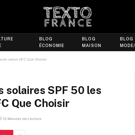
LTURE
BLOG
BLOG
BLOG
E
ÉCONOMIE
MAISON
MODE
aces selon UFC Que Choisir
 solaires SPF 50 les
FC Que Choisir
10 Minutes de Lecture