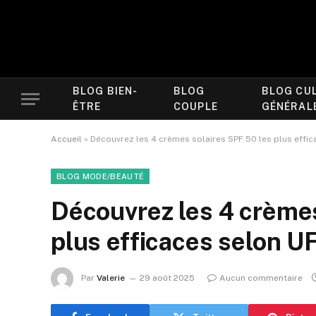
BLOG BIEN-
BLOG
BLOG CU
ÊTRE
COUPLE
GÉNÉRAL
Accueil
»
Découvrez les 4 crèmes solaires SPF 50 les plus effic
BLOG MODE/BEAUTÉ
Découvrez les 4 crèmes
plus efficaces selon U
Par
Valerie
29 août 2025
Aucun commentaire