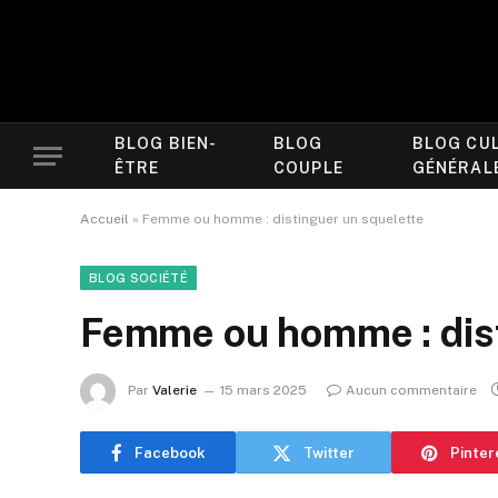
BLOG BIEN-
BLOG
BLOG CU
ÊTRE
COUPLE
GÉNÉRAL
Accueil
»
Femme ou homme : distinguer un squelette
BLOG SOCIÉTÉ
Femme ou homme : dist
Par
Valerie
15 mars 2025
Aucun commentaire
Facebook
Twitter
Pinter