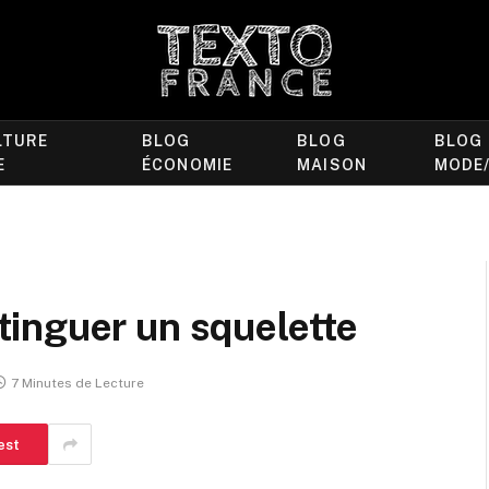
LTURE
BLOG
BLOG
BLOG
E
ÉCONOMIE
MAISON
MODE
inguer un squelette
7 Minutes de Lecture
est