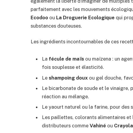
également la liberté d’imaginer de multiples t
parfaitement avec les mouvements écologi
Ecodoo
ou
La Droguerie Ecologique
qui pro
substances douteuses.
Les ingrédients incontournables de ces recet
La
fécule de maïs
ou maïzena : un agent 
fois souplesse et élasticité.
Le
shampoing doux
ou gel douche, favo
Le bicarbonate de soude et le vinaigre, 
réaction au mélange.
Le yaourt naturel ou la farine, pour des
Les paillettes, colorants alimentaires et
distributeurs comme
Vahiné
ou
Crayola