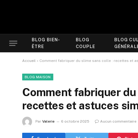
BLOG BIEN-
BLOG
BLOG CU
ÊTRE
COUPLE
GÉNÉRAL
Accueil
»
Comment fabriquer du slime sans colle : recettes et 
BLOG MAISON
Comment fabriquer du s
recettes et astuces si
Par
Valerie
6 octobre 2025
Aucun commentaire