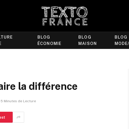
LTURE
BLOG
BLOG
BLOG
E
ÉCONOMIE
MAISON
MODE
faire la différence
5 Minutes de Lecture
est