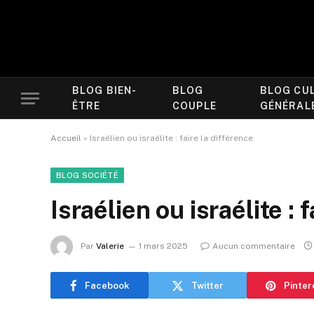
BLOG BIEN-
BLOG
BLOG CU
ÊTRE
COUPLE
GÉNÉRAL
Accueil
»
Israélien ou israélite : faire la différence
BLOG SOCIÉTÉ
Israélien ou israélite : 
Par
Valerie
1 mars 2025
Aucun commentaire
Facebook
Twitter
Pinter