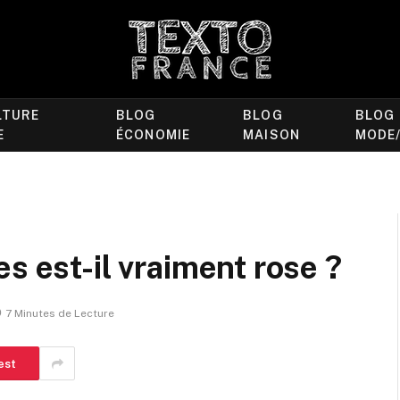
LTURE
BLOG
BLOG
BLOG
E
ÉCONOMIE
MAISON
MODE
s est-il vraiment rose ?
7 Minutes de Lecture
est