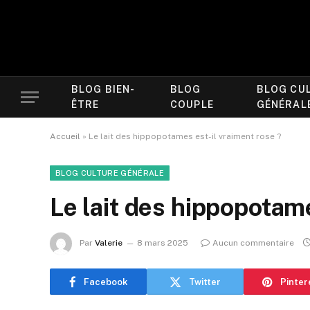
BLOG BIEN-
BLOG
BLOG CU
ÊTRE
COUPLE
GÉNÉRAL
Accueil
»
Le lait des hippopotames est-il vraiment rose ?
BLOG CULTURE GÉNÉRALE
Le lait des hippopotame
Par
Valerie
8 mars 2025
Aucun commentaire
Facebook
Twitter
Pinter