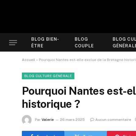
BLOG BIEN-
BLOG
BLOG CU
ÊTRE
COUPLE
GÉNÉRAL
Accueil
»
Pourquoi Nantes est-elle exclue de la Bretagne histor
BLOG CULTURE GÉNÉRALE
Pourquoi Nantes est-el
historique ?
Par
Valerie
26 mars 2025
Aucun commentaire