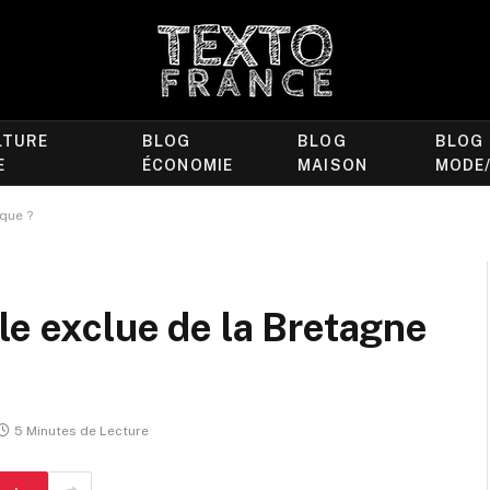
LTURE
BLOG
BLOG
BLOG
E
ÉCONOMIE
MAISON
MODE
ique ?
le exclue de la Bretagne
5 Minutes de Lecture