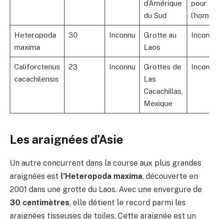
d’Amérique
pour
du Sud
l’homm
Heteropoda
30
Inconnu
Grotte au
Inconnu
maxima
Laos
Califorctenus
23
Inconnu
Grottes de
Inconnu
cacachilensis
Las
Cacachillas,
Mexique
Les araignées d’Asie
Un autre concurrent dans la course aux plus grandes
araignées est
l’Heteropoda maxima
, découverte en
2001 dans une grotte du Laos. Avec une envergure de
30 centimètres
, elle détient le record parmi les
araignées tisseuses de toiles. Cette araignée est un