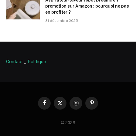
Aspirateur-laveur robot Dreame en
promotion sur Amazon : pourquoi ne pas
en profiter ?
31 décembre 2025
Contact
_
Politique
Facebook
X
Instagram
Pinterest
(Twitter)
© 2026