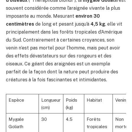
d’oiseaux
(*Theraphosa blondi*), la
mygale Goliath
est
souvent considérée comme l’araignée vivante la plus
imposante au monde. Mesurant
environ 30
centimètres
de long et pesant jusqu’à
4,5 kg
, elle vit
principalement dans les forêts tropicales d’Amérique
du Sud. Contrairement à certaines croyances, son
venin n’est pas mortel pour l’homme, mais peut avoir
des effets dévastateurs sur des rongeurs et des
oiseaux. Ce géant des araignées est un exemple
parfait de la façon dont la nature peut produire des
créatures à la fois fascinantes et intimidantes.
Espèce
Longueur
Poids
Habitat
Venin
(cm)
(kg)
Mygale
30
4.5
Forêts
Non
Goliath
tropicales
mortel