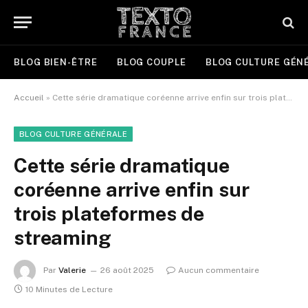
BLOG BIEN-ÊTRE
BLOG COUPLE
BLOG CULTURE GÉN
Accueil
»
Cette série dramatique coréenne arrive enfin sur trois plateformes de streaming
BLOG CULTURE GÉNÉRALE
Cette série dramatique
coréenne arrive enfin sur
trois plateformes de
streaming
Par
Valerie
26 août 2025
Aucun commentaire
10 Minutes de Lecture