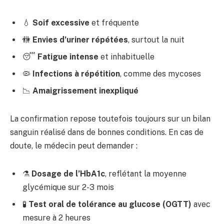
💧
Soif excessive
et fréquente
🚻
Envies d’uriner répétées
, surtout la nuit
😴
Fatigue intense
et inhabituelle
🦠
Infections à répétition
, comme des mycoses
📉
Amaigrissement inexpliqué
La confirmation repose toutefois toujours sur un bilan
sanguin réalisé dans de bonnes conditions. En cas de
doute, le médecin peut demander :
⚗️
Dosage de l’HbA1c
, reflétant la moyenne
glycémique sur 2-3 mois
🧪
Test oral de tolérance au glucose (OGTT)
avec
mesure à 2 heures