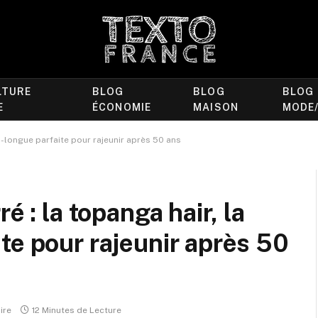
LTURE
BLOG
BLOG
BLOG
E
ÉCONOMIE
MAISON
MODE
i-longue parfaite pour rajeunir après 50 ans
é : la topanga hair, la
te pour rajeunir après 50
ire
12 Minutes de Lecture