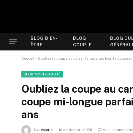
BLOG BIEN-
BLOG
BLOG CU
ÊTRE
COUPLE
GÉNÉRAL
Accueil
»
Oubliez la coupe au carré : la topanga hair, la coupe m
BLOG MODE/BEAUTÉ
Oubliez la coupe au carr
coupe mi-longue parfai
ans
Par
Valerie
10 septembre 2025
Aucun commenta