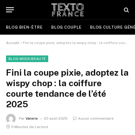
BLOG BIEN-ÊTRE
BLOG COUPLE
BLOG CULTURE GÉN
Accueil
»
Fini la coupe pixie, adoptez la wispy chop : la coiffure courte tendance de l’été 2025
BLOG MODE/BEAUTÉ
Fini la coupe pixie, adoptez la
wispy chop : la coiffure
courte tendance de l’été
2025
Par
Valerie
20 août 2025
Aucun commentaire
11 Minutes de Lecture