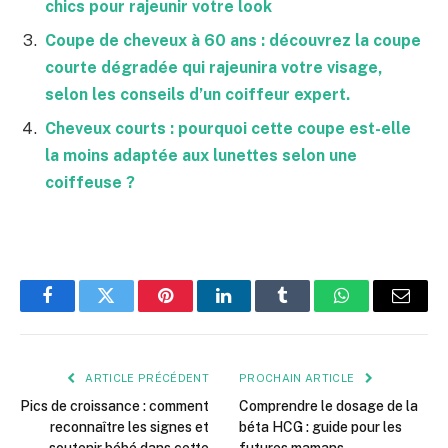
chics pour rajeunir votre look
Coupe de cheveux à 60 ans : découvrez la coupe
courte dégradée qui rajeunira votre visage,
selon les conseils d’un coiffeur expert.
Cheveux courts : pourquoi cette coupe est-elle
la moins adaptée aux lunettes selon une
coiffeuse ?
Facebook
Twitter
Pinterest
LinkedIn
Tumblr
WhatsApp
E-
mail
ARTICLE PRÉCÉDENT
PROCHAIN ARTICLE
Pics de croissance : comment
Comprendre le dosage de la
reconnaître les signes et
béta HCG : guide pour les
soutenir bébé dans cette
futures mamans