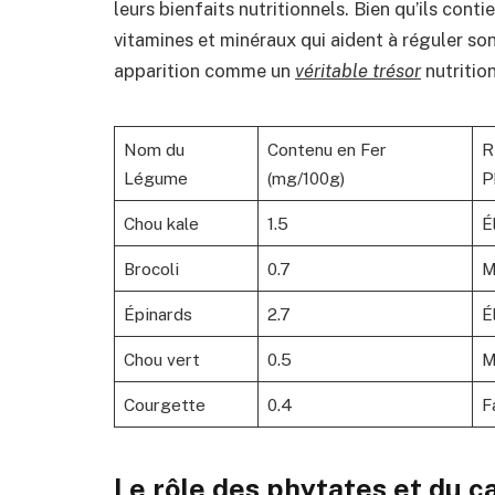
leurs bienfaits nutritionnels. Bien qu’ils cont
vitamines et minéraux qui aident à réguler son
apparition comme un
véritable trésor
nutrition
Nom du
Contenu en Fer
R
Légume
(mg/100g)
P
Chou kale
1.5
É
Brocoli
0.7
M
Épinards
2.7
É
Chou vert
0.5
M
Courgette
0.4
F
Le rôle des phytates et du c