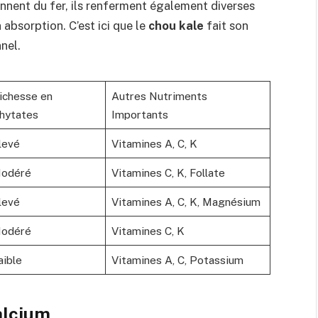
iennent du fer, ils renferment également diverses
 absorption. C’est ici que le
chou kale
fait son
nel.
ichesse en
Autres Nutriments
hytates
Importants
levé
Vitamines A, C, K
odéré
Vitamines C, K, Follate
levé
Vitamines A, C, K, Magnésium
odéré
Vitamines C, K
aible
Vitamines A, C, Potassium
alcium