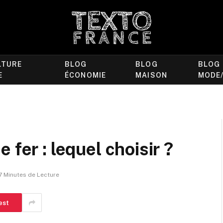
LTURE
BLOG
BLOG
BLOG
E
ÉCONOMIE
MAISON
MODE
 fer : lequel choisir ?
7 Minutes de Lecture
est