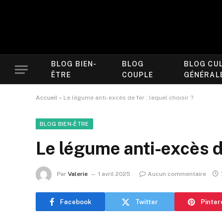
BLOG BIEN-
BLOG
BLOG CU
ÊTRE
COUPLE
GÉNÉRAL
Accueil
»
Le légume anti-excès de fer : lequel choisir ?
BLOG BIEN-ÊTRE
Le légume anti-excès de
Par
Valerie
1 avril 2025
Aucun commentaire
Facebook
Twitter
Pinter