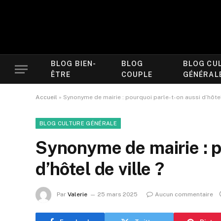
BLOG BIEN-
BLOG
BLOG CU
ÊTRE
COUPLE
GÉNÉRAL
Accueil
»
Synonyme de mairie : pourquoi parle-t-on aussi d’hôtel 
BLOG CULTURE GÉNÉRALE
Synonyme de mairie : p
d’hôtel de ville ?
Par
Valerie
25 mars 2025
Aucun commentaire