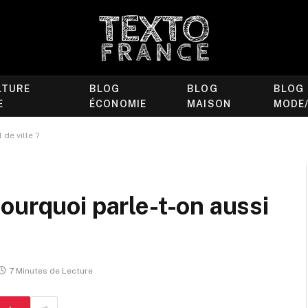
LTURE
BLOG
BLOG
BLOG
E
ÉCONOMIE
MAISON
MODE
de ville ?
ourquoi parle-t-on aussi
7 Minutes de Lecture